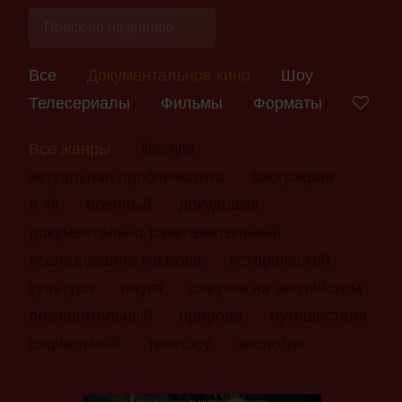
Все
Документальное кино
Шоу
Телесериалы
Фильмы
Форматы
Все жанры
lifestyle
актуальная проблематика
биография
в 4k
военный
докудрама
документально-развлекательный
исследование космоса
исторический
культура
наука
озвучка на английском
познавательный
природа
путешествия
социальный
телешоу
экология