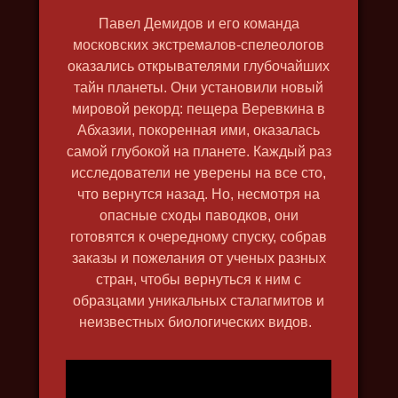
Павел Демидов и его команда
московских экстремалов-спелеологов
оказались открывателями глубочайших
тайн планеты. Они установили новый
мировой рекорд: пещера Веревкина в
Абхазии, покоренная ими, оказалась
ВЕЛИКИЙ СЕВЕРНЫЙ ПУТЬ
самой глубокой на планете. Каждый раз
2019, исторический, путешествия,
исследователи не уверены на все сто,
природа, в 4k, познавательный
что вернутся назад. Но, несмотря на
опасные сходы паводков, они
готовятся к очередному спуску, собрав
заказы и пожелания от ученых разных
стран, чтобы вернуться к ним с
образцами уникальных сталагмитов и
неизвестных биологических видов.