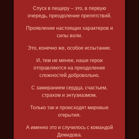
Спуск в пещеру – это, в первую
очередь, преодоление препятствий.
Проявление настоящих характеров и
силы воли.
Это, конечно же, особое испытание.
ЩЁЛКИН. КРЁСТНЫЙ ОТЕЦ
АТОМНОЙ БОМБЫ
И, тем не менее, наши герои
2019, исторический, биография,
отправляются на преодоление
военный, докудрама, в 4k, озвучка
сложностей добровольно.
на английском
С замиранием сердца, счастьем,
страхом и энтузиазмом.
Только так и происходят мировые
открытия.
А именно это и случилось с командой
Демидова.