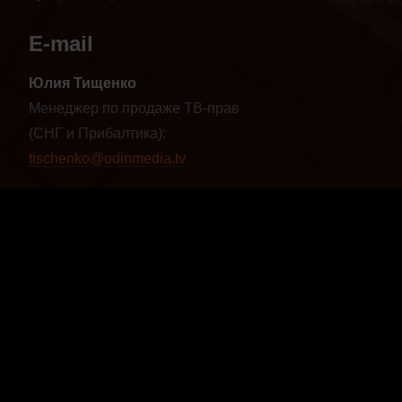
E-mail
Юлия Тищенко
Менеджер по продаже ТВ-прав
(СНГ и Прибалтика):
tischenko@odinmedia.tv
Юлия Мусатова
Глава международного отдела:
musatova@odinmedia.tv
Наши видео
Vimeo