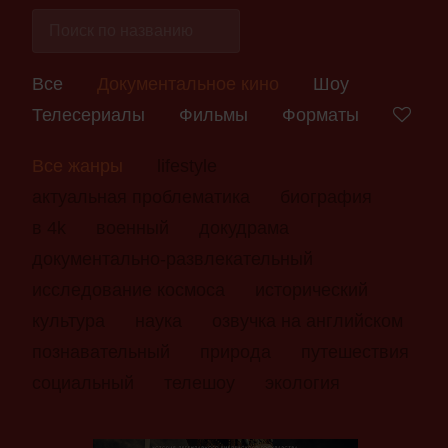
Все
Документальное кино
Шоу
Телесериалы
Фильмы
Форматы
Все жанры
lifestyle
актуальная проблематика
биография
в 4k
военный
докудрама
документально-развлекательный
исследование космоса
исторический
культура
наука
озвучка на английском
познавательный
природа
путешествия
социальный
телешоу
экология