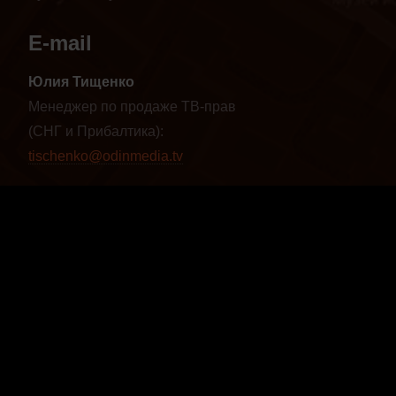
E-mail
Юлия Тищенко
Менеджер по продаже ТВ-прав
(СНГ и Прибалтика):
tischenko@odinmedia.tv
Юлия Мусатова
Глава международного отдела:
musatova@odinmedia.tv
Наши видео
Vimeo