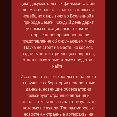
Цикл документальных фильмов «Тайны
космоса» рассказывает о загадках и
новейших открытиях во Вселенной и
природе Земли. Каждый день дарит
ученым сенсационные открытия,
которые переворачивают наши
представление об окружающем мире.
ЩЁЛКИН. КРЁСТНЫЙ ОТЕЦ
АТОМНОЙ БОМБЫ
Наука не стоит на месте, но космос
2019, исторический, биография,
задает много интригующих вопросов,
военный, докудрама, в 4k, озвучка
ответы на которые только предстоит
найти.
на английском
Исследовательские зонды отправляют
в научные лаборатории невероятные
данные, новейшие обсерватории
фиксируют странные явления и
сигналы, тесты показывают результаты,
которых не ждали. Тренды мировых
новостей – странные артефакты на