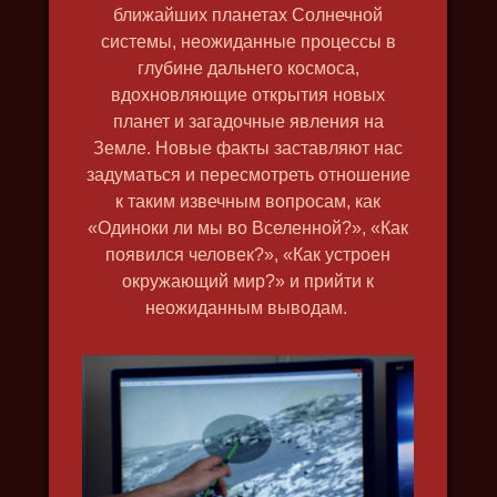
ближайших планетах Солнечной
системы, неожиданные процессы в
глубине дальнего космоса,
вдохновляющие открытия новых
планет и загадочные явления на
Земле. Новые факты заставляют нас
задуматься и пересмотреть отношение
ВЕЛИКИЙ СЕВЕРНЫЙ ПУТЬ
к таким извечным вопросам, как
2019, исторический, путешествия,
«Одиноки ли мы во Вселенной?», «Как
природа, в 4k, познавательный
появился человек?», «Как устроен
окружающий мир?» и прийти к
неожиданным выводам.