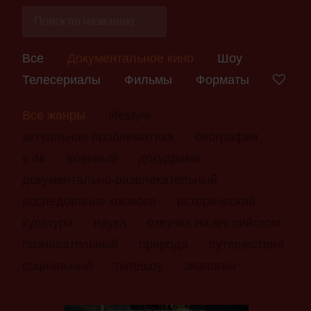
Все
Документальное кино
Шоу
Телесериалы
Фильмы
Форматы
Все жанры
lifestyle
актуальная проблематика
биография
в 4k
военный
докудрама
документально-развлекательный
исследование космоса
исторический
культура
наука
озвучка на английском
познавательный
природа
путешествия
социальный
телешоу
экология